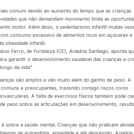
o mais comum devido ao aumento do tempo que as crianças
tividades que não demandam movimento limita as oportunid
ento motor. Além disso, o sedentarismo infantil muitas vez
, com consumo excessivo de alimentos ricos em açúcares e
 obesidade infantil.
cio Ferro, de Fortaleza (CE), Ariadna Santiago, aponta q
ra garantir o desenvolvimento saudável das crianças e cri
longo da vida”.
rianças são amplos e vão muito além do ganho de peso. A
is comuns e preocupantes, trazendo consigo riscos como
diovasculares. A falta de exercícios físicos também pode ca
de peso sobre as articulações em desenvolvimento, result
o é sobre a saúde mental. Crianças que não praticam ativid
blemas de autoestima, ansiedade e até depressão. Ariadna