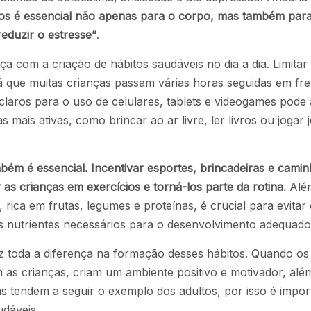
cios é essencial não apenas para o corpo, mas também par
eduzir o estresse”
.
a com a criação de hábitos saudáveis no dia a dia. Limitar
á que muitas crianças passam várias horas seguidas em fre
s claros para o uso de celulares, tablets e videogames pode
s mais ativas, como brincar ao ar livre, ler livros ou jogar 
ambém é essencial. Incentivar esportes, brincadeiras e cami
as crianças em exercícios e torná-los parte da rotina.
Alé
rica em frutas, legumes e proteínas, é crucial para evitar
 nutrientes necessários para o desenvolvimento adequado
faz toda a diferença na formação desses hábitos. Quando os
m as crianças, criam um ambiente positivo e motivador, alé
ças tendem a seguir o exemplo dos adultos, por isso é impor
udáveis.