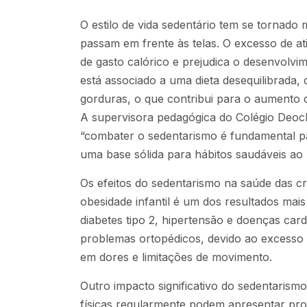
O estilo de vida sedentário tem se tornad
passam em frente às telas. O excesso de a
de gasto calórico e prejudica o desenvolvim
está associado a uma dieta desequilibrada
gorduras, o que contribui para o aumento da
A supervisora pedagógica do Colégio Deoclé
“combater o sedentarismo é fundamental pa
uma base sólida para hábitos saudáveis ao 
Os efeitos do sedentarismo na saúde das c
obesidade infantil é um dos resultados ma
diabetes tipo 2, hipertensão e doenças car
problemas ortopédicos, devido ao excesso 
em dores e limitações de movimento.
Outro impacto significativo do sedentarism
físicas regularmente podem apresentar pro